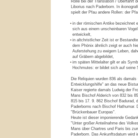
Rolle bei der Translation / Überfahrt d
Liborius nach Paderborn. In ikonog
spielt der Pfau andere Rollen: der Pfa
in der römischen Antike bezeichnet er
sich aus einem unscheinbaren Vogel 
entwickelt,
in altchristlicher Zeit ist er Bestandt
dem Phönix ähnlich zeigt er auch hi
Auferstehung zu ewigem Leben, daher
auf Gräbern abgebildet,
im späten Mittelalter gilt er als Symb
Hochmutes: er bildet sich auf seine 
Die Reliquien wurden 836 als damals 
Entwicklungshilfe" an das neue Bist
Kaiser regierte damals Ludwig der Fr
Mans Bischof Alderich von 832 bis 8
815 bis 17. 9. 862 Bischof Badurad, 
Paderborns nach Bischof Hathumar. De
"Brückenbauer Europas".
Heute ist dieser imponierende Gedan
"Unter großer Anteilnahme des Volkes
Mans über Chartres und Paris bis zu
Paderborn. Das Ankunftsdatum wird in