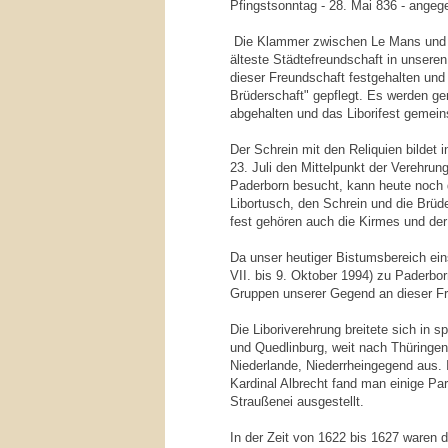
Pfingstsonntag - 28. Mai 836 - angeg
Die Klammer zwischen Le Mans und 
älteste Städtefreundschaft in unsere
dieser Freundschaft festgehalten und
Brüderschaft" gepflegt. Es werden 
abgehalten und das Liborifest gemei
Der Schrein mit den Reliquien bildet
23. Juli den Mittelpunkt der Verehrun
Paderborn besucht, kann heute noch d
Libortusch, den Schrein und die Brüde
fest gehören auch die Kirmes und der
Da unser heutiger Bistumsbereich ein
VII. bis 9. Oktober 1994) zu Paderbo
Gruppen unserer Gegend an dieser Fre
Die Liboriverehrung breitete sich in 
und Quedlinburg, weit nach Thüringe
Niederlande, Niederrheingegend aus.
Kardinal Albrecht fand man einige Par
Straußenei ausgestellt.
In der Zeit von 1622 bis 1627 waren d