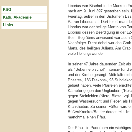
Liborius war Bischof in Le Mans in Fra
KSG
nach am 9. Juni 397 gestorben sein. D
Feiertag, außer in den Bistümern Es
Kath. Akademie
Patron Liborius ist. Dort feiert man d
Links
Liborius war der heilige Martin von To
Liborius dessen Beerdigung in der 12
Beim Begräbnis anwesend war auch St.
Nachfolger. Dicht dabei war das Grab
Mans, des heiligen Julians. Am Grab 
viele Heilungswunder.
In seiner 47 Jahre dauernden Zeit al
als "Bekennerbischof" intensiv für d
und der Kirche gesorgt. Mittelalterlic
Priester-, 186 Diakons-, 93 Subdiakon
gebaut haben, viele Pfarreien errichtet
Kämpfer gegen den Unglauben ("Beken
gegen Steinleiden (Niere, Blase, vgl. 
gegen Wassersucht und Fieber, als He
Krankheiten. Zu seinen Füßen wird ei
Büßer/Kranker/Bettler dargestellt. Im 
manchmal einen Pfau.
Der Pfau - in Paderborn ein wichtiges T