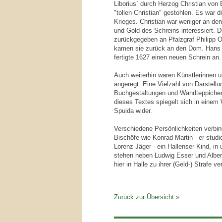
Liborius` durch Herzog Christian von
"tollen Christian" gestohlen. Es war d
Krieges. Christian war weniger an den
und Gold des Schreins interessiert. D
zurückgegeben an Pfalzgraf Philipp O
kamen sie zurück an den Dom. Hans 
fertigte 1627 einen neuen Schrein an.
Auch weiterhin waren Künstlerinnen u
angeregt. Eine Vielzahl von Darstell
Buchgestaltungen und Wandteppichen
dieses Textes spiegelt sich in eine
Spuida wider.
Verschiedene Persönlichkeiten verbin
Bischöfe wie Konrad Martin - er studie
Lorenz Jäger - ein Hallenser Kind, in 
stehen neben Ludwig Esser und Albert 
hier in Halle zu ihrer (Geld-) Strafe ve
Zurück zur Übersicht »