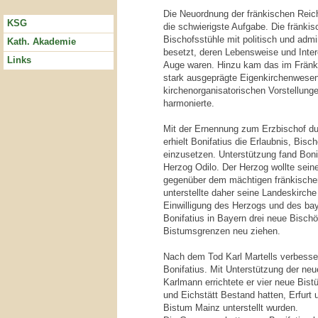
Die Neuordnung der fränkischen Reich
KSG
die schwierigste Aufgabe. Die fränki
Bischofsstühle mit politisch und admin
Kath. Akademie
besetzt, deren Lebensweise und Inter
Links
Auge waren. Hinzu kam das im Fränk
stark ausgeprägte Eigenkirchenwesen
kirchenorganisatorischen Vorstellung
harmonierte.
Mit der Ernennung zum Erzbischof dur
erhielt Bonifatius die Erlaubnis, Bis
einzusetzen. Unterstützung fand Boni
Herzog Odilo. Der Herzog wollte seine
gegenüber dem mächtigen fränkische
unterstellte daher seine Landeskirche
Einwilligung des Herzogs und des ba
Bonifatius in Bayern drei neue Bisch
Bistumsgrenzen neu ziehen.
Nach dem Tod Karl Martells verbessert
Bonifatius. Mit Unterstützung der ne
Karlmann errichtete er vier neue Bis
und Eichstätt Bestand hatten, Erfurt
Bistum Mainz unterstellt wurden.