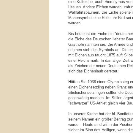
eine Kulteiche, auch Hieronymus von
Litauen. Andere Eichen wurden umfunkt
Wallfahrtsbäumen. Die Eiche spielte i
Mariensymbol eine Rolle: ihr Bild sei
worden.
Bis heute ist die Eiche ein "deutsche
die Eiche des Deutschen liebster Baum
Gasthöfe nannten sie. Die Armee un
nehmen sich des Symbols an. Die e
mit Eichenlaub taucht 1875 auf: Sil
einer Reichsmark. In damaliger Zeit 
als Zeichen der neuen Deutschen Rei
sich das Eichenlaub gerettet.
Hätten Sie 1936 einen Olympiasieg e
einen Eichensetzling neben Kranz und
Stieleichensetzlingen sollten die Deut
gegenwärtig machen. Im Stillen ärger
"schwarzer" US-Athlet gleich vier Bä
In unserer Kirche hat der hl. Bonifatiu
seinem Namen ein großer Beitrag zu
wurde. - Heute sind wir in der Positi
sicher im Sinn des Heiligen, wenn d