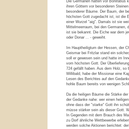
Die Germanen hatten vor Bonifatius k
ihren Göttern vor besonderen Steinen
besonderer Bäume. Der Baum, der be
höchsten Gott zugedacht ist, ist di
einer Wurzel "aig". Damals ist sie wei
Mittelmeerraum, bei den Germanen, 
ist sie bekannt. Die Eiche war dem je
oder Donar ... - geweiht.
Im Hauptheiligtum der Hessen, der Ch
Geismar bei Fritzlar stand ein solche
soll er gewesen sein und hatte im In
vom höchsten Gott. Der Überlieferung
724 gefällt haben. Aus dem Holz, so b
Willibald, habe der Missionar eine K
Lesen des Berichtes auf den Gedank
hohle Baum bereits von wenigen Schl
Da die heiligen Bäume die Stärke der G
der Gedanke nahe: wer einen heilige
ohne dass der "starke" Gott ihn schüt
müsse stärker sein als dieser Gott. We
In Gegenden mit dem Brauch des Ma
zu Dorf ähnliche Wettbewerbe erleben.
werden solche Aktionen berichtet: der h