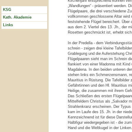
Kirchenjahr entsprechend können ver
„Wandlungen“ - präsentiert werden. Di
KSG
Flügelpaare, die drei verschiedene Z
vollkommen geschlossene Altar wird 
Kath. Akademie
feststehende Flügel bereichert. Über 
Links
aus dem 2. Viertel des 13. Jh., der m
Rosetten geschmückt ist, erhebt sich 
In der Predella - dem Verbindungsstüc
schrein - zeigen drei kleine Tafelbild
Grablegung und die Auferstehung Chri
Flügelpaaren sieht man im Schrein di
flankiert von einer Madonna mit Kind 
Magdalena. In den beiden unteren der 
stehen links ein Schmerzensmann, rec
Mauritius in Rüstung. Die Tafelbilder 
Gefährtinnen und den Hl. Mauritius mi
Heilige, die zusammen mit ihrem Gefo
Das Schließen des ersten Flügelpaare
Mittelfeldern Christus als „Salvador 
Strahlenkranz erscheinen. Der Typus 
kam im Laufe des 15. Jh. in der niede
Kennzeichnend ist für diese Darstellun
Halbfigur wiedergegeben ist - die zu
Hand und die Weltkugel in der Linken