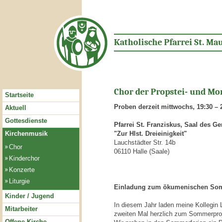
Katholische Pfarrei St. Mau
Chor der Propstei- und Mo
Startseite
Proben derzeit mittwochs,
19:30 – 
Aktuell
Gottesdienste
Pfarrei St. Franziskus, Saal des 
Kirchenmusik
"Zur Hlst. Dreieinigkeit"
Lauchstädter Str. 14b
Chor
06110 Halle (Saale)
Kinderchor
Konzerte
Liturgie
Einladung zum ökumenischen So
Kinder / Jugend
In diesem Jahr laden meine Kollegin 
Mitarbeiter
zweiten Mal herzlich zum Sommerproj
Offene Kirche