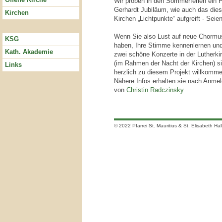
Wir proben in den Sommerferien ein 
Gerhardt Jubiläum, wie auch das dies
Kirchen
Kirchen „Lichtpunkte“ aufgreift - Seie
Wenn Sie also Lust auf neue Chormusi
KSG
haben, Ihre Stimme kennenlernen und 
Kath. Akademie
zwei schöne Konzerte in der Lutherki
(im Rahmen der Nacht der Kirchen) si
Links
herzlich zu diesem Projekt willkomme
Nähere Infos erhalten sie nach Anme
von
Christin Radczinsky
© 2022 Pfarrei St. Mauritius & St. Elisabeth Hal